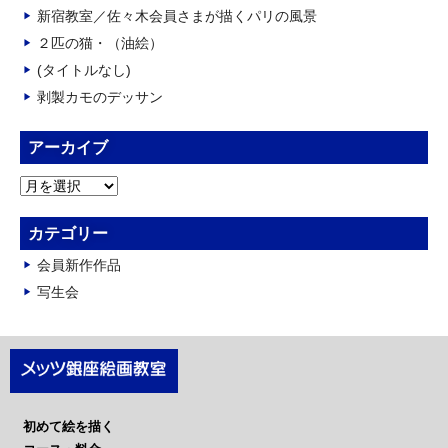
新宿教室／佐々木会員さまが描くパリの風景
２匹の猫・（油絵）
(タイトルなし)
剥製カモのデッサン
アーカイブ
ア
ー
カ
カテゴリー
イ
会員新作作品
ブ
写生会
初めて絵を描く