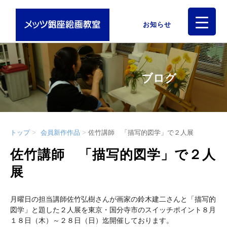
お知らせ
ブログ
トップ
会員新作作品
佐竹講師 「描写的図学」で２人展
佐竹講師 「描写的図学」で２人
展
月曜日の担当講師佐竹弘樹さんが画家の鈴木建二さんと「描写的
図学」と題した２人展を東京・国分寺市のスイッチポイント８月
１８日（木）～２８日（日）迄開催しております。