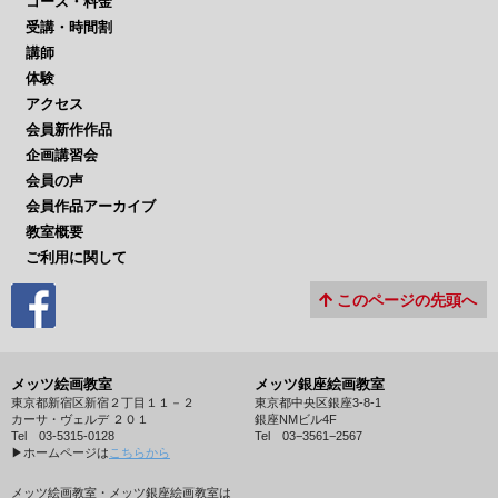
コース・料金
受講・時間割
講師
体験
アクセス
会員新作作品
企画講習会
会員の声
会員作品アーカイブ
教室概要
ご利用に関して
このページの先頭へ
メッツ絵画教室
メッツ銀座絵画教室
東京都新宿区新宿２丁目１１－２
東京都中央区銀座3-8-1
カーサ・ヴェルデ ２０１
銀座NMビル4F
Tel 03-5315-0128
Tel 03−3561−2567
▶︎ホームページは
こちらから
メッツ絵画教室・メッツ銀座絵画教室は