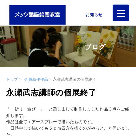
お知らせ
ブログ
トップ
会員新作作品
永瀬武志講師の個展終了
永瀬武志講師の個展終了
「 祈り・遊び 」 と題しまして制作しました作品３点をご紹
介します。
作品は全てエアースプレーで描いたものです。
一日熱中して描いても５ｃｍ四方を描くのがやっと、と伺いまし
た。