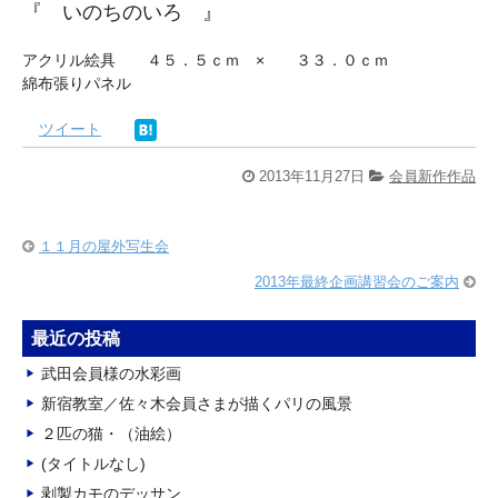
『 いのちのいろ 』
アクリル絵具 ４５．５ｃｍ × ３３．０ｃｍ
綿布張りパネル
ツイート
2013年11月27日
会員新作作品
１１月の屋外写生会
2013年最終企画講習会のご案内
最近の投稿
武田会員様の水彩画
新宿教室／佐々木会員さまが描くパリの風景
２匹の猫・（油絵）
(タイトルなし)
剥製カモのデッサン