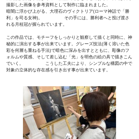
撮影した画像を参考資料として制作に臨まれました。
暗闇に浮かび上がる、大理石のヴィクトリア(ローマ神話で「勝
利」を司る女神)。 その手には、勝利者へと投げ渡さ
れる月桂冠が握られています。
この作品では、モチーフをしっかりと観察して描くと同時に、神
秘的に演出する事が出来ています。グレーズ技法(薄く溶いた色
彩を何層も重ねる手法)で暗色に深みを出すとともに、彫像のフ
ォルムや質感、そして差し込む「光」を明色の絵の具で描きこん
でいく。 こうした工夫により、シンプルな構図の中で
対象の立体的な存在感を引き出す事が出来ています。