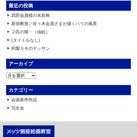
最近の投稿
武田会員様の水彩画
新宿教室／佐々木会員さまが描くパリの風景
２匹の猫・（油絵）
(タイトルなし)
剥製カモのデッサン
アーカイブ
ア
ー
カ
カテゴリー
イ
会員新作作品
ブ
写生会