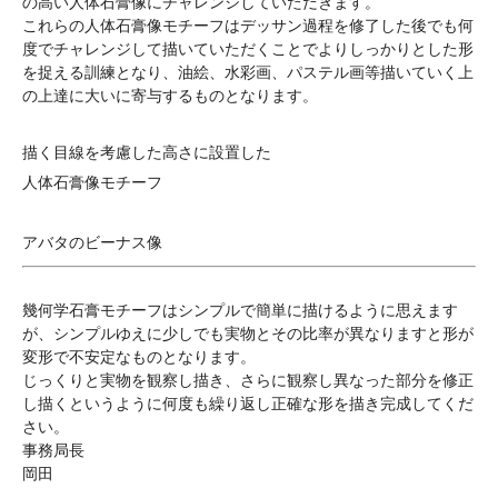
の高い人体石膏像にチャレンジしていただきます。
これらの人体石膏像モチーフはデッサン過程を修了した後でも何
度でチャレンジして描いていただくことでよりしっかりとした形
を捉える訓練となり、油絵、水彩画、パステル画等描いていく上
の上達に大いに寄与するものとなります。
描く目線を考慮した高さに設置した
人体石膏像モチーフ
アバタのビーナス像
幾何学石膏モチーフはシンプルで簡単に描けるように思えます
が、シンプルゆえに少しでも実物とその比率が異なりますと形が
変形で不安定なものとなります。
じっくりと実物を観察し描き、さらに観察し異なった部分を修正
し描くというように何度も繰り返し正確な形を描き完成してくだ
さい。
事務局長
岡田