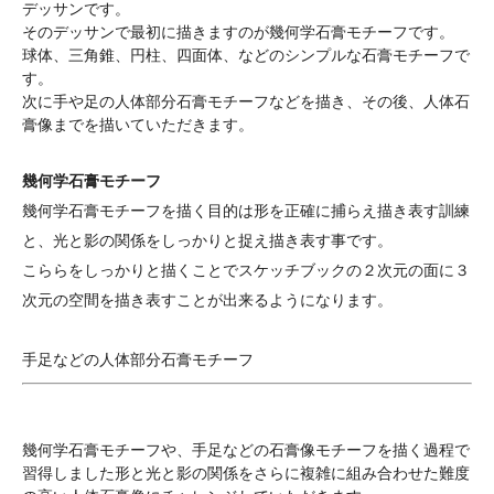
デッサンです。
そのデッサンで最初に描きますのが幾何学石膏モチーフです。
球体、三角錐、円柱、四面体、などのシンプルな石膏モチーフで
す。
次に手や足の人体部分石膏モチーフなどを描き、その後、人体石
膏像までを描いていただきます。
幾何学石膏モチーフ
幾何学石膏モチーフを描く目的は形を正確に捕らえ描き表す訓練
と、光と影の関係をしっかりと捉え描き表す事です。
こららをしっかりと描くことでスケッチブックの２次元の面に３
次元の空間を描き表すことが出来るようになります。
手足などの人体部分石膏モチーフ
幾何学石膏モチーフや、手足などの石膏像モチーフを描く過程で
習得しました形と光と影の関係をさらに複雑に組み合わせた難度