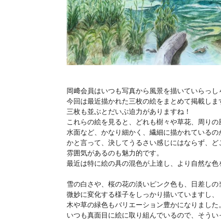
岡﨑会員はいつも写真から風景を描いていらっし
今回は最近描かれた三枚の絵をまとめて掲載しま
三枚も並ぶとだいぶ迫力がありますね！
これらの絵を見ると、どれも樹々や草花、周りの
水面など、かなり細かく、繊細に描かれているの
かと言って、決してうるさい感じにはならず、ど
雰囲気があるのも魅力的です。
最近は特に絵の具の混色が上達し、より自然な色
雪の白さや、桜の花の淡いピンク色も、日差しの
微妙に変化する様子をしっかり描いていますし、
木や草の緑色もバリエーション豊かになりました
いつも真面目に絵に取り組んでいるので、そうい