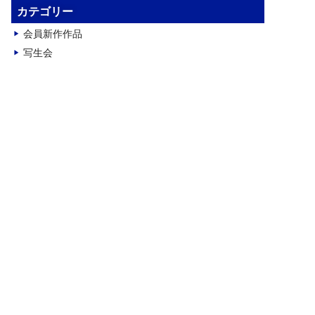
カ
カテゴリー
イ
会員新作作品
ブ
写生会