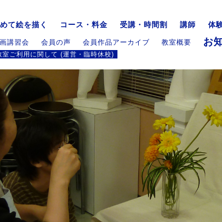
めて絵を描く
コース・料金
受講・時間割
講師
体
お
画講習会
会員の声
会員作品アーカイブ
教室概要
教室ご利用に関して (運営・臨時休校)