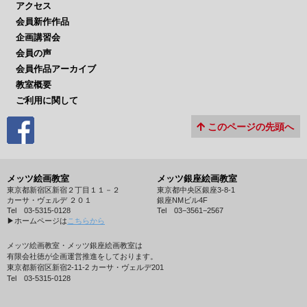
アクセス
会員新作作品
企画講習会
会員の声
会員作品アーカイブ
教室概要
ご利用に関して
このページの先頭へ
メッツ絵画教室
メッツ銀座絵画教室
東京都新宿区新宿２丁目１１－２
東京都中央区銀座3-8-1
カーサ・ヴェルデ ２０１
銀座NMビル4F
Tel 03-5315-0128
Tel 03−3561−2567
▶︎ホームページは
こちらから
メッツ絵画教室・メッツ銀座絵画教室は
有限会社徳が企画運営推進をしております。
東京都新宿区新宿2-11-2 カーサ・ヴェルデ201
Tel 03-5315-0128