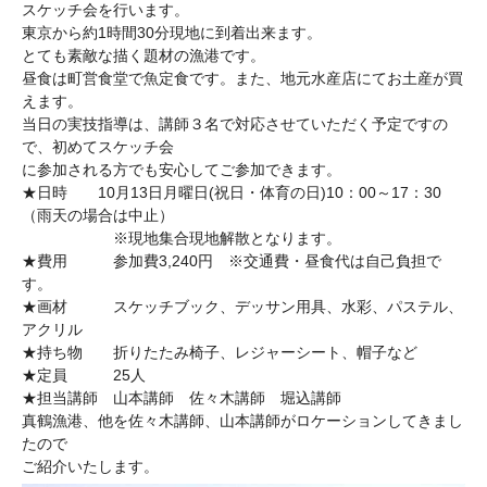
スケッチ会を行います。
東京から約1時間30分現地に到着出来ます。
とても素敵な描く題材の漁港です。
昼食は町営食堂で魚定食です。また、地元水産店にてお土産が買
えます。
当日の実技指導は、講師３名で対応させていただく予定ですの
で、初めてスケッチ会
に参加される方でも安心してご参加できます。
★日時 10月13日月曜日(祝日・体育の日)10：00～17：30
（雨天の場合は中止）
※現地集合現地解散となります。
★費用 参加費3,240円 ※交通費・昼食代は自己負担で
す。
★画材 スケッチブック、デッサン用具、水彩、パステル、
アクリル
★持ち物 折りたたみ椅子、レジャーシート、帽子など
★定員 25人
★担当講師 山本講師 佐々木講師 堀込講師
真鶴漁港、他を佐々木講師、山本講師がロケーションしてきまし
たので
ご紹介いたします。