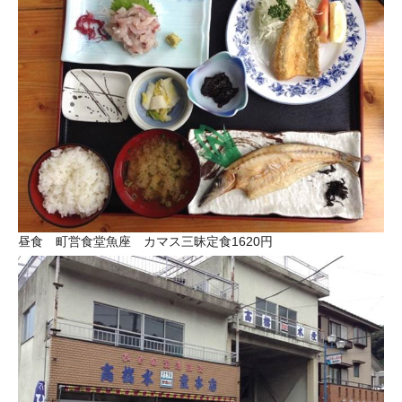
昼食 町営食堂魚座 カマス三昧定食1620円