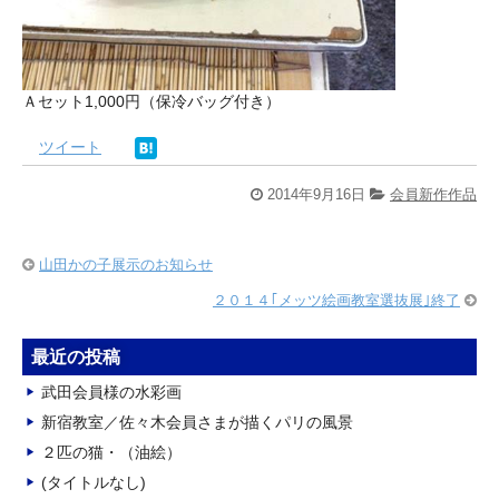
Ａセット1,000円（保冷バッグ付き）
ツイート
2014年9月16日
会員新作作品
山田かの子展示のお知らせ
２０１４｢メッツ絵画教室選抜展｣終了
最近の投稿
武田会員様の水彩画
新宿教室／佐々木会員さまが描くパリの風景
２匹の猫・（油絵）
(タイトルなし)