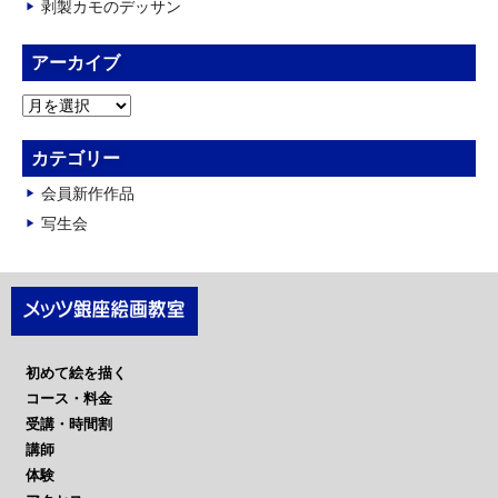
剥製カモのデッサン
アーカイブ
ア
ー
カ
カテゴリー
イ
会員新作作品
ブ
写生会
初めて絵を描く
コース・料金
受講・時間割
講師
体験