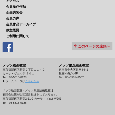
アクセス
会員新作作品
企画講習会
会員の声
会員作品アーカイブ
教室概要
ご利用に関して
このページの先頭へ
メッツ絵画教室
メッツ銀座絵画教室
東京都新宿区新宿２丁目１１－２
東京都中央区銀座3-8-1
カーサ・ヴェルデ ２０１
銀座NMビル4F
Tel 03-5315-0128
Tel 03−3561−2567
▶︎ホームページは
こちらから
メッツ絵画教室・メッツ銀座絵画教室は
有限会社徳が企画運営推進をしております。
東京都新宿区新宿2-11-2 カーサ・ヴェルデ201
Tel 03-5315-0128