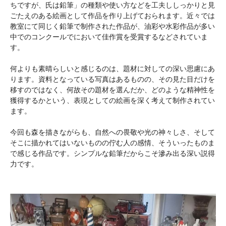
ちですが、氏は鉛筆」の種類や使い方などを工夫ししっかりと見
ごたえのある絵画として作品を作り上げておられます。近々では
教室にて同じく鉛筆で制作された作品が、油彩や水彩作品が多い
中でのコンクールでにおいて佳作賞を受賞するなどされていま
す。
何よりも素晴らしいと感じるのは、題材に対しての深い思慮にあ
ります。資料となっている写真はあるものの、その見た目だけを
移すのではなく、何故その題材を選んだか、どのような精神性を
獲得するかという、表現としての絵画を深く考えて制作されてい
ます。
今回も森を描きながらも、自然への畏敬や光の神々しさ、そして
そこに描かれてはいないものの佇む人の感情、そういったものま
で感じる作品です。シンプルな鉛筆だからこそ滲み出る深い説得
力です。