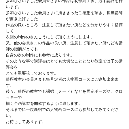
参加なさいました会員皆さまの作品は制作終了後、必ず講評を行
います。
参加なさいました会員さまに描ききったご感想を頂き、担当講師
が書き上げました
作品の良いところ、注意して頂きたい所などを分かりやすく指摘
して
次回の制作のさんこうにして頂くようにします。
又、他の会員さまの作品の良い所、注意して頂きたい所なども講
師の指摘がとても
自身の次の制作にも参考に成ります。
そのような事で講評会はとても大切なこととなり教室では子の講
評会を
とても重要視しております。
銀座教室の会員さまも毎月定例の人物画コースにご参加出来ま
す。
後々、銀座の教室でも裸婦（ヌード）などを固定ポーズや、クロ
ッキーで
描く企画講習を開催するように致します。
それまでに一度新宿での人物画コースにも参加してみてくださ
い。
お待ちしてあります。