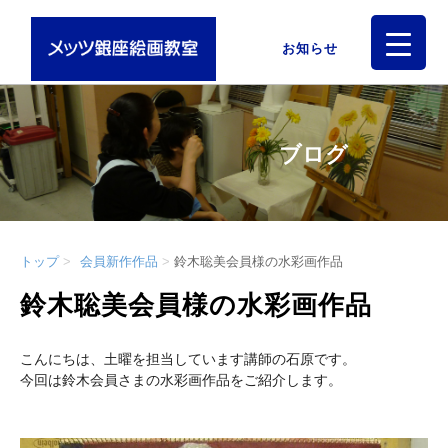
お知らせ
ブログ
トップ
会員新作作品
鈴木聡美会員様の水彩画作品
鈴木聡美会員様の水彩画作品
こんにちは、土曜を担当しています講師の石原です。
今回は鈴木会員さまの水彩画作品をご紹介します。