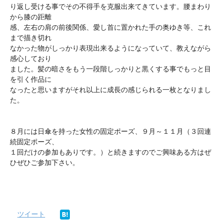
り返し受ける事でその不得手を克服出来てきています。腰まわり
から膝の距離
感、左右の肩の前後関係、愛し首に置かれた手の奥ゆき等、これ
まで描き切れ
なかった物がしっかり表現出来るようになっていて、教えながら
感心しており
ました。髪の暗さをもう一段階しっかりと黒くする事でもっと目
を引く作品に
なったと思いますがそれ以上に成長の感じられる一枚となりまし
た。
８月には日傘を持った女性の固定ポーズ、９月～１１月（３回連
続固定ポーズ、
１回だけの参加もありです。）と続きますのでご興味ある方はぜ
ひぜひご参加下さい。
ツイート