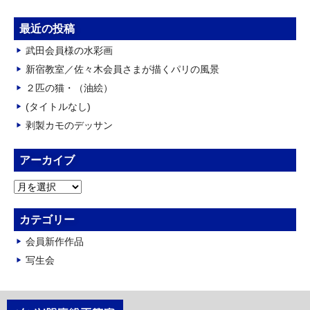
最近の投稿
武田会員様の水彩画
新宿教室／佐々木会員さまが描くパリの風景
２匹の猫・（油絵）
(タイトルなし)
剥製カモのデッサン
アーカイブ
ア
ー
カ
カテゴリー
イ
会員新作作品
ブ
写生会