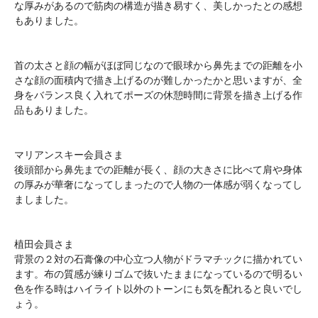
な厚みがあるので筋肉の構造が描き易すく、美しかったとの感想
もありました。
首の太さと顔の幅がほぼ同じなので眼球から鼻先までの距離を小
さな顔の面積内で描き上げるのが難しかったかと思いますが、全
身をバランス良く入れてポーズの休憩時間に背景を描き上げる作
品もありました。
マリアンスキー会員さま
後頭部から鼻先までの距離が長く、顔の大きさに比べて肩や身体
の厚みが華奢になってしまったので人物の一体感が弱くなってし
ましました。
植田会員さま
背景の２対の石膏像の中心立つ人物がドラマチックに描かれてい
ます。布の質感が練りゴムで抜いたままになっているので明るい
色を作る時はハイライト以外のトーンにも気を配れると良いでし
ょう。