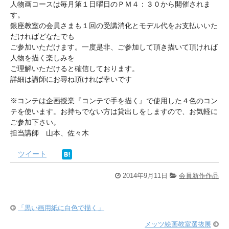
人物画コースは毎月第１日曜日のＰＭ４：３０から開催されま
す。
銀座教室の会員さまも１回の受講消化とモデル代をお支払いいた
だければどなたでも
ご参加いただけます。一度是非、ご参加して頂き描いて頂ければ
人物を描く楽しみを
ご理解いただけると確信しております。
詳細は講師にお尋ね頂ければ幸いです
※コンテは企画授業『コンテで手を描く』で使用した４色のコン
テを使います。お持ちでない方は貸出しをしますので、お気軽に
ご参加下さい。
担当講師 山本、佐々木
ツイート
2014年9月11日
会員新作作品
「黒い画用紙に白色で描く」
メッツ絵画教室選抜展