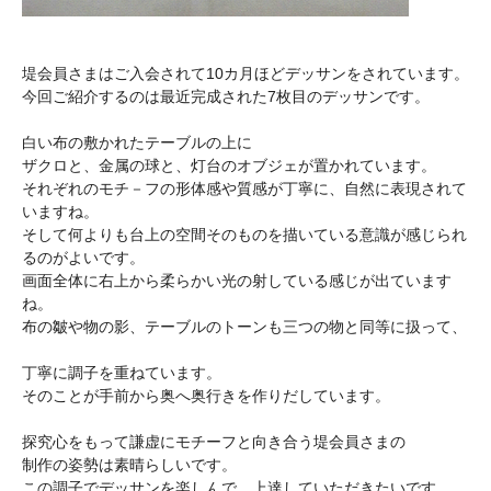
堤会員さまはご入会されて10カ月ほどデッサンをされています。
今回ご紹介するのは最近完成された7枚目のデッサンです。
白い布の敷かれたテーブルの上に
ザクロと、金属の球と、灯台のオブジェが置かれています。
それぞれのモチ－フの形体感や質感が丁寧に、自然に表現されて
いますね。
そして何よりも台上の空間そのものを描いている意識が感じられ
るのがよいです。
画面全体に右上から柔らかい光の射している感じが出ています
ね。
布の皺や物の影、テーブルのトーンも三つの物と同等に扱って、
丁寧に調子を重ねています。
そのことが手前から奥へ奥行きを作りだしています。
探究心をもって謙虚にモチーフと向き合う堤会員さまの
制作の姿勢は素晴らしいです。
この調子でデッサンを楽しんで、上達していただきたいです。